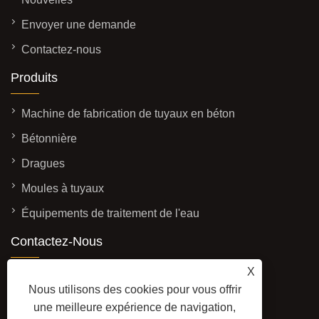
Envoyer une demande
Contactez-nous
Produits
Machine de fabrication de tuyaux en béton
Bétonnière
Dragues
Moules à tuyaux
Équipements de traitement de l'eau
Contactez-Nous
ADRESSE: No. 3337, à l'ouest de la rue
X
Nous utilisons des cookies pour vous offrir
Yadong, zone de développement
une meilleure expérience de navigation,
économique, ville de Qingzhou, province du