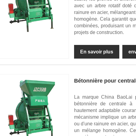
avec un arbre rotatif doté
rainure en acier, mélangeant
homogène. Cela garantit que
combinées, produisant un m
projets de construction.
En savoir plus
en
Bétonnière pour central
La marque China BaoLai p
bétonnière de centrale à 
hautement adaptable couram
mécanisme implique un arbre 
ou d'une rainure en acier, q
un mélange homogène. Ce p