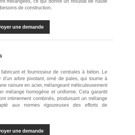
nt mélangées, ce qui donne un résultat de haute
 besoins de construction.
voyer une demande
s
abricant et fournisseur de centrales à béton. Le
 d'un arbre pivotant, orné de pales, qui tourne à
 d'une rainure en acier, mélangeant méticuleusement
 un mélange homogène et uniforme. Cela garantit
ont intimement combinés, produisant un mélange
apté aux normes rigoureuses des efforts de
voyer une demande