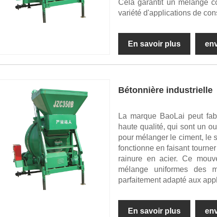
Cela garantit un mélange c
variété d'applications de con
En savoir plus
en
Bétonnière industrielle
La marque BaoLai peut fabri
haute qualité, qui sont un ou
pour mélanger le ciment, le s
fonctionne en faisant tourne
rainure en acier. Ce mouve
mélange uniformes des m
parfaitement adapté aux appl
En savoir plus
en