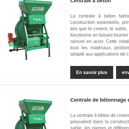
Centrale à béton
La centrale à béton fab
construction essentielle, pr
tels que le ciment, le sable
fonctionne en faisant tourne
rainure en acier. Cette rota
tous les matériaux, produ
adapté aux applications de c
En savoir plus
en
Centrale de bétonnage 
La centrale à béton de cimen
polyvalent dans la construct
sable, les pierres et différ