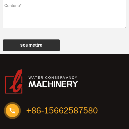
soumettre
+86-15662587580