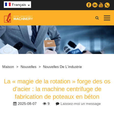
Français
Maison
>
Nouvelles
>
Nouvelles De L'industrie
La « magie de la rotation » forge des os
d’acier : la machine centrifuge de
fabrication de poteaux en béton
2025-08-07
9
Laissez-moi un message