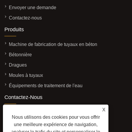
Envoyer une demande
Contactez-nous
Produits
Machine de fabrication de tuyaux en béton
Bétonnière
Dragues
Moules à tuyaux
Équipements de traitement de l'eau
Contactez-Nous
ADRESSE: No. 3337, à l'ouest de la rue
X
Nous utilisons des cookies pour vous offrir
Yadong, zone de développement
une meilleure expérience de navigation,
économique, ville de Qingzhou, province du
analyser le trafic du site et personnaliser le