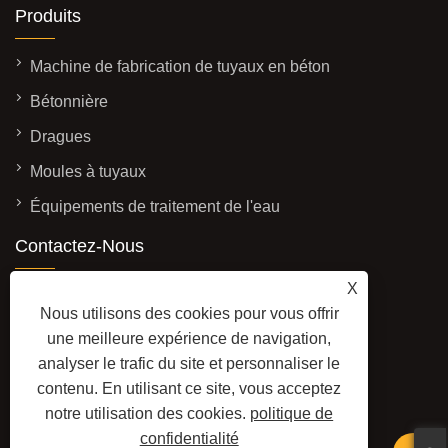
Produits
Machine de fabrication de tuyaux en béton
Bétonnière
Dragues
Moules à tuyaux
Équipements de traitement de l'eau
Contactez-Nous
ADRESSE: No. 3337, à l'ouest de la rue
X
Nous utilisons des cookies pour vous offrir
Yadong, zone de développement
une meilleure expérience de navigation,
économique, ville de Qingzhou, province du
analyser le trafic du site et personnaliser le
Shandong, Chine
contenu. En utilisant ce site, vous acceptez
E-MAIL:
sales@baolaimachinery.com
notre utilisation des cookies.
politique de
TÉL:
+86-15662587580
confidentialité